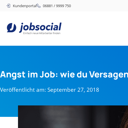
Kundenportal
06881 / 9999 750
Angst im Job: wie du Versag
Veröffentlicht am:
September 27, 2018